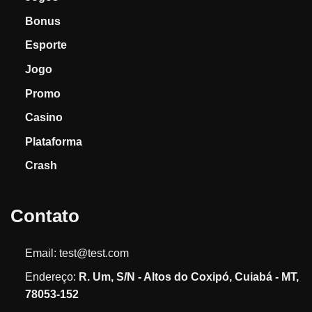
Bonus
Esporte
Jogo
Promo
Casino
Plataforma
Crash
Contato
Email:
test@test.com
Endereço:
R. Um, S/N - Altos do Coxipó, Cuiabá - MT,
78053-152